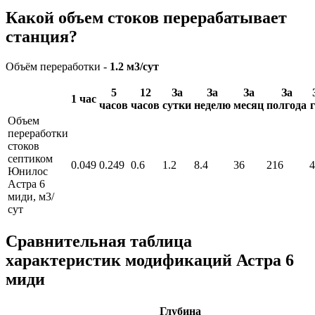
Какой объем стоков перерабатывает
станция?
Объём переработки -
1.2 м3/сут
5
12
За
За
За
За
1 час
часов
часов
сутки
неделю
месяц
полгода
Объем
переработки
стоков
септиком
0.049
0.249
0.6
1.2
8.4
36
216
4
Юнилос
Астра 6
миди, м3/
сут
Сравнительная таблица
характеристик модификаций Астра 6
миди
Глубина