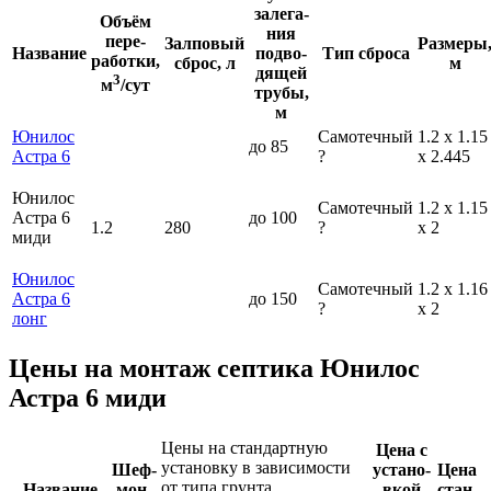
залега­
Объём
ния
пере­
Залповый
Размеры
Название
подво­
Тип сброса
работки,
сброс, л
м
дящей
3
м
/сут
трубы,
м
Юнилос
Самотечный
1.2 x 1.15
до 85
Астра 6
?
x 2.445
Юнилос
Самотечный
1.2 x 1.15
Астра 6
до 100
1.2
280
?
x 2
миди
Юнилос
Самотечный
1.2 x 1.16
Астра 6
до 150
?
x 2
лонг
Цены на монтаж септика Юнилос
Астра 6 миди
Цены на стандартную
Цена с
установку в зависимости
Шеф-
устано­
Цена
от типа грунта
Назва­ние
мон­
вкой
стан­