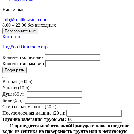
Наш e-mail
info@septiki-astra.com
8.00 – 22.00 без выходных
Перезвоните мне
Контакты
Подбор Юнилос Астра
Количество человек
Количество раковин
Подобрать
Ванная (200 л):
Унитаз (10 л):
Душ (60 л):
Биде (5 л):
Стиральная машина (50 л):
Посудомоечная машина (20 л):
Глубина залегания трубы,см:
С принудительной откачкой
Принудительное отведение
воды из септика на поверхность грунта или в неглубокую