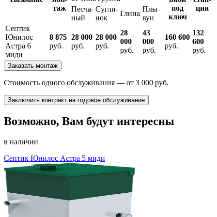
таж
под
ции
Песча­
Сугли­
Плы­
Глина
ключ
ный
нок
вун
Септик
28
43
132
Юнилос
8 875
28 000
28 000
160 600
000
000
600
Астра 6
руб.
руб.
руб.
руб.
руб.
руб.
руб.
миди
Заказать монтаж
Стоимость одного обслуживания — от
3 000
руб.
Заключить контракт на годовое обслуживание
Возможно, Вам будут интересны
в наличии
Септик Юнилос Астра 5 миди