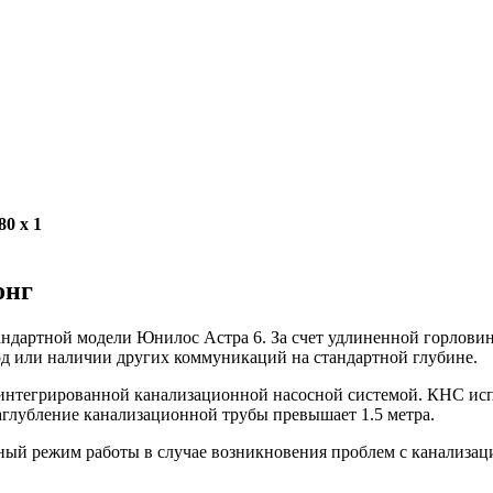
80 х 1
онг
ндартной модели Юнилос Астра 6. За счет удлиненной горловины
од или наличии других коммуникаций на стандартной глубине.
с интегрированной канализационной насосной системой. КНС ис
аглубление канализационной трубы превышает 1.5 метра.
ный режим работы в случае возникновения проблем с канализаци