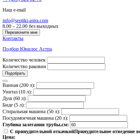
Наш e-mail
info@septiki-astra.com
8.00 – 22.00 без выходных
Перезвоните мне
Контакты
Подбор Юнилос Астра
Количество человек
Количество раковин
Подобрать
Ванная (200 л):
Унитаз (10 л):
Душ (60 л):
Биде (5 л):
Стиральная машина (50 л):
Посудомоечная машина (20 л):
Глубина залегания трубы,см:
С принудительной откачкой
Принудительное отведение во
Цена: