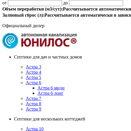
от
до
Объем переработки (м3/сут):
Рассчитывается автоматически
Залповый сброс (л):
Рассчитывается автоматически в завис
Официальный дилер
Септики для дач и частных домов
Астра 3
Астра 4
Астра 5
Астра 6
Астра 6 миди
Астра 6 лонг
Астра 7
Астра 8
Астра 9
Септики для нескольких коттеджей
Астра 10